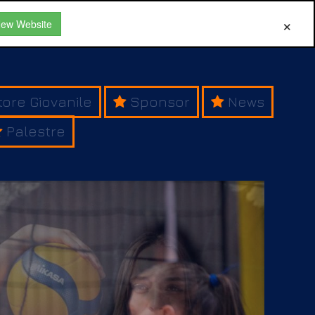
New Website
tore Giovanile
Sponsor
News
Palestre