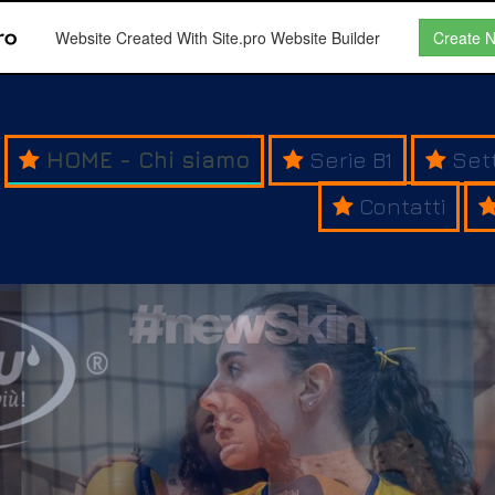
Website Created With Site.pro Website Builder
Create 
HOME - Chi siamo
Serie B1
Set
Contatti