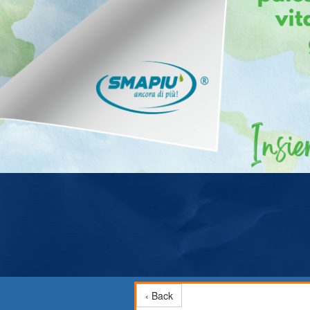
‹ Back