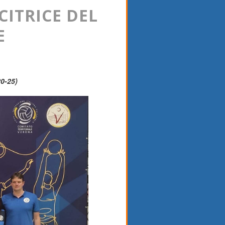
CITRICE DEL
E
20-25)