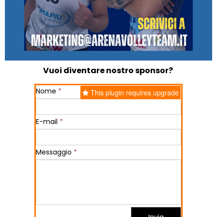
Vuoi diventare nostro sponsor?
Nome
*
This plugin requires upgrade
E-mail
*
Messaggio
*
Invia