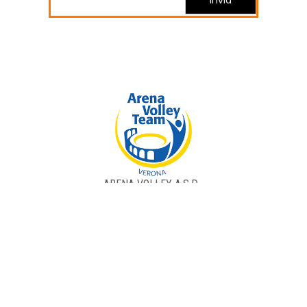
ARENA VOLLEY A.S.D..
Via Mascagni, 21 37060 - Castel D'Azzano (VR) P.IVA 02805550239.
Website Created With Site.pro Website Builder
How to remove Ads?