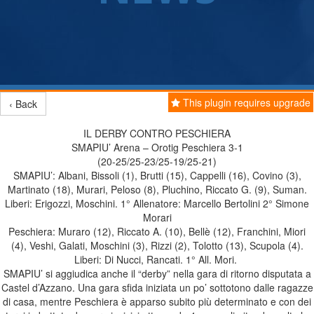
This plugin requires upgrade
‹ Back
IL DERBY CONTRO PESCHIERA
SMAPIU’ Arena – Orotig Peschiera 3-1
(20-25/25-23/25-19/25-21)
SMAPIU’: Albani, Bissoli (1), Brutti (15), Cappelli (16), Covino (3),
Martinato (18), Murari, Peloso (8), Pluchino, Riccato G. (9), Suman.
Liberi: Erigozzi, Moschini. 1° Allenatore: Marcello Bertolini 2° Simone
Morari
Peschiera: Muraro (12), Riccato A. (10), Bellè (12), Franchini, Miori
(4), Veshi, Galati, Moschini (3), Rizzi (2), Tolotto (13), Scupola (4).
Liberi: Di Nucci, Rancati. 1° All. Mori.
SMAPIU’ si aggiudica anche il “derby” nella gara di ritorno disputata a
Castel d’Azzano. Una gara sfida iniziata un po’ sottotono dalle ragazze
di casa, mentre Peschiera è apparso subito più determinato e con dei