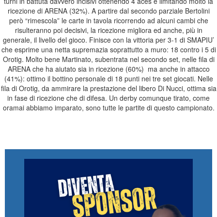
turni in battuta davvero incisivi ottenendo 4 aces e limitando molto la
ricezione di ARENA (32%). A partire dal secondo parziale Bertolini
però “rimescola” le carte in tavola ricorrendo ad alcuni cambi che
risulteranno poi decisivi, la ricezione migliora ed anche, più in
generale, il livello del gioco. Finisce con la vittoria per 3-1 di SMAPIU’
che esprime una netta supremazia soprattutto a muro: 18 contro i 5 di
Orotig. Molto bene Martinato, subentrata nel secondo set, nelle fila di
ARENA che ha aiutato sia in ricezione (60%) ma anche in attacco
(41%): ottimo il bottino personale di 18 punti nei tre set giocati. Nelle
fila di Orotig, da ammirare la prestazione del libero Di Nucci, ottima sia
in fase di ricezione che di difesa. Un derby comunque tirato, come
oramai abbiamo imparato, sono tutte le partite di questo campionato.