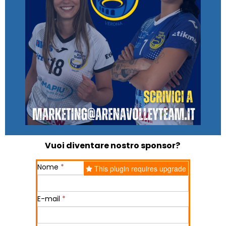
Vuoi diventare nostro sponsor?
Nome
*
This plugin requires upgrade
E-mail
*