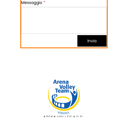
Messaggio
*
Invia
ARENA VOLLEY A.S.D..
Via Mascagni, 21 37060 - Castel D'Azzano (VR) P.IVA 02805550239.