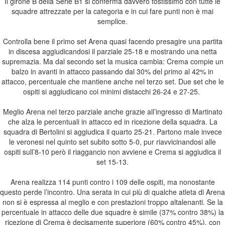
Il girone B della Serie B1 si conferma davvero tostissimo con tutte le
squadre attrezzate per la categoria e in cui fare punti non è mai
semplice.
Controlla bene il primo set Arena quasi facendo presagire una partita
in discesa aggiudicandosi il parziale 25-18 e mostrando una netta
supremazia. Ma dal secondo set la musica cambia: Crema compie un
balzo in avanti in attacco passando dal 30% del primo al 42% in
attacco, percentuale che mantiene anche nel terzo set. Due set che le
ospiti si aggiudicano coi minimi distacchi 26-24 e 27-25.
Meglio Arena nel terzo parziale anche grazie all’ingresso di Martinato
che alza le percentuali in attacco ed in ricezione della squadra. La
squadra di Bertolini si aggiudica il quarto 25-21. Partono male invece
le veronesi nel quinto set subito sotto 5-0, pur riavvicinandosi alle
ospiti sull’8-10 però il riaggancio non avviene e Crema si aggiudica il
set 15-13.
Arena realizza 114 punti contro i 109 delle ospiti, ma nonostante
questo perde l’incontro. Una serata in cui più di qualche atleta di Arena
non si è espressa al meglio e con prestazioni troppo altalenanti. Se la
percentuale in attacco delle due squadre è simile (37% contro 38%) la
ricezione di Crema è decisamente superiore (60% contro 45%), con