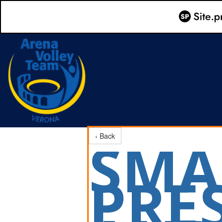
SMA
‹ Back
PRE