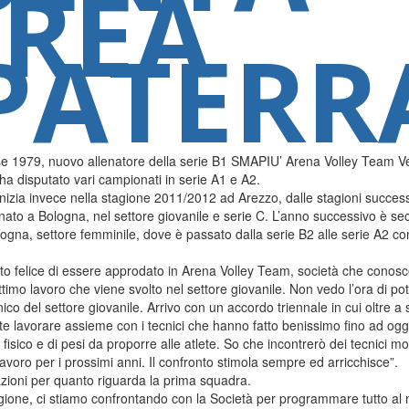
REA
PATERR
979, nuovo allenatore della serie B1 SMAPIU’ Arena Volley Team Vero
 ha disputato vari campionati in serie A1 e A2.
inizia invece nella stagione 2011/2012 ad Arezzo, dalle stagioni successi
nato a Bologna, nel settore giovanile e serie C. L’anno successivo è sec
logna, settore femminile, dove è passato dalla serie B2 alle serie A2 con,
 felice di essere approdato in Arena Volley Team, società che conosco p
imo lavoro che viene svolto nel settore giovanile. Non vedo l’ora di po
ecnico del settore giovanile. Arrivo con un accordo triennale in cui oltre
te lavorare assieme con i tecnici che hanno fatto benissimo fino ad og
ico e di pesi da proporre alle atlete. So che incontrerò dei tecnici molto
avoro per i prossimi anni. Il confronto stimola sempre ed arricchisce”.
ioni per quanto riguarda la prima squadra.
stagione, ci stiamo confrontando con la Società per programmare tutto al