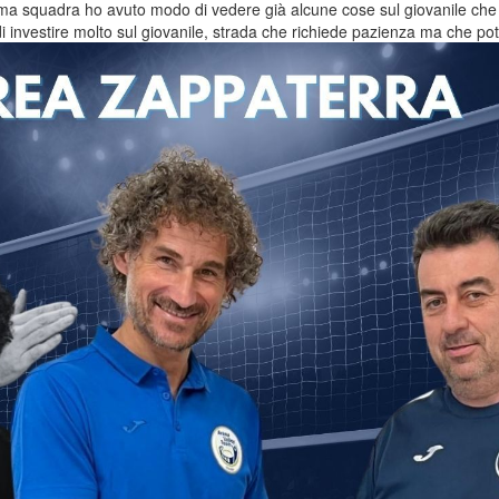
ma squadra ho avuto modo di vedere già alcune cose sul giovanile che c
 investire molto sul giovanile, strada che richiede pazienza ma che potrà