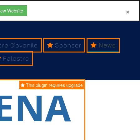
New Website
ore Giovanile
Sponsor
News
Palestre
RENA
This plugin requires upgrade