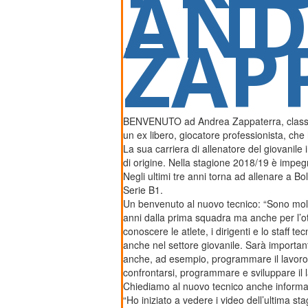
AND
ZAP
BENVENUTO ad Andrea Zappaterra, classe 1
un ex libero, giocatore professionista, che
La sua carriera di allenatore del giovanile 
di origine. Nella stagione 2018/19 è impeg
Negli ultimi tre anni torna ad allenare a Bo
Serie B1.
Un benvenuto al nuovo tecnico: “Sono molto
anni dalla prima squadra ma anche per l’ott
conoscere le atlete, i dirigenti e lo staff t
anche nel settore giovanile. Sarà importan
anche, ad esempio, programmare il lavoro fis
confrontarsi, programmare e sviluppare il l
Chiediamo al nuovo tecnico anche informaz
“Ho iniziato a vedere i video dell’ultima 