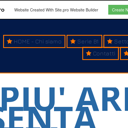
Website Created With Site.pro Website Builder
Create 
HOME - Chi siamo
Serie B1
Sett
Contatti
PIU' A
SENTA